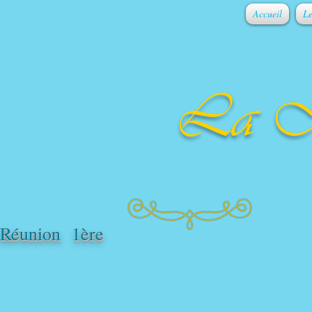
Accueil
Le
La M
Réunion 1ère