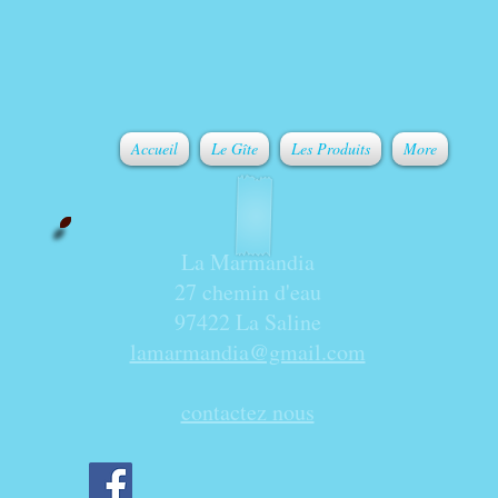
Accueil
Le Gîte
Les Produits
More
La Marmandia
27 chemin d'eau
97422 La Saline
lamarmandia@gmail.com
contactez nous