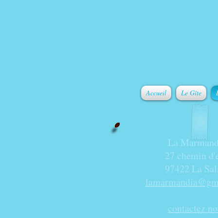
Accueil
Le Gîte
La Marmand
27 chemin d'
97422 La Sal
lamarmandia@gm
contactez no