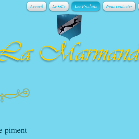
Accueil
Le Gîte
Les Produits
Nous contacter
La Marmand
e piment