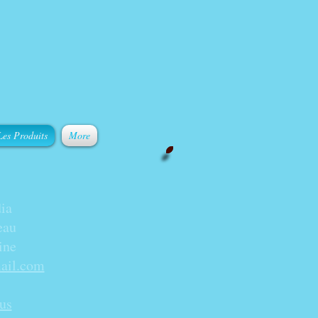
Les Produits
More
ia
eau
ine
ail.com
us