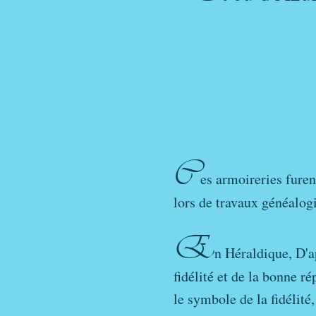
C
es armoireries fur
lors de travaux généalog
E
n Héraldique, D'a
fidélité et de la bonne ré
le symbole de la fidélité