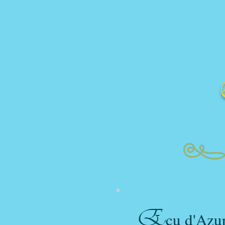
E
cu d'Azur