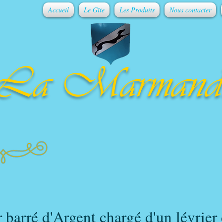
Accueil
Le Gîte
Les Produits
Nous contacter
La Marmand
 barré d'Argent chargé d'un lévrier