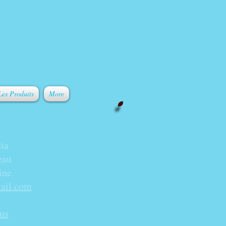
Les Produits
More
ia
eau
ine
ail.com
us