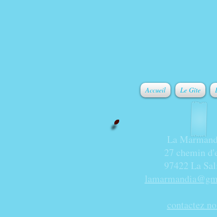
Accueil
Le Gîte
La Marmand
27 chemin d'
97422 La Sal
lamarmandia@gm
contactez no