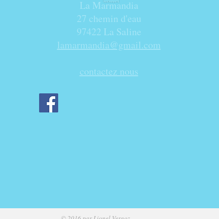
La Marmandia
27 chemin d'eau
97422 La Saline
lamarmandia@gmail.com
contactez nous
© 2016 par Lionel Vergoz.